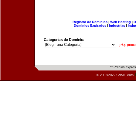
Registro de Dominios
|
Web Hosting
|
D
Dominios Expirados
|
Industrias
|
Indu
Categorías de Dominio:
[Pág. princi
** Precios expre
© 2002/2022 Solo10.com