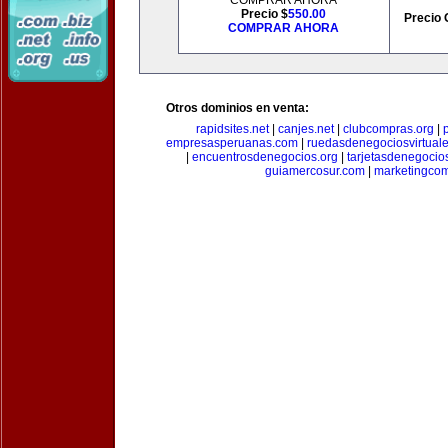
COMPRAR AHORA
Precio $
550.00
Precio 
COMPRAR AHORA
Otros dominios en venta:
rapidsites.net
|
canjes.net
|
clubcompras.org
|
empresasperuanas.com
|
ruedasdenegociosvirtual
|
encuentrosdenegocios.org
|
tarjetasdenegocio
guiamercosur.com
|
marketingcom