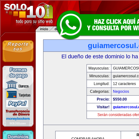
guiamercosul
El dueño de este dominio lo ha
Mayusculas:
GUIAMERCOS
Minusculas:
guiamercosul.
Longitud:
12 caracteres
Categorias:
Negocios
Precio:
$550.00
Visitar!
guiamercosul
Serán consideradas ofer
R