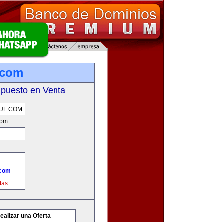
.com
 puesto en Venta
UL.COM
com
.com
tas
ealizar una Oferta