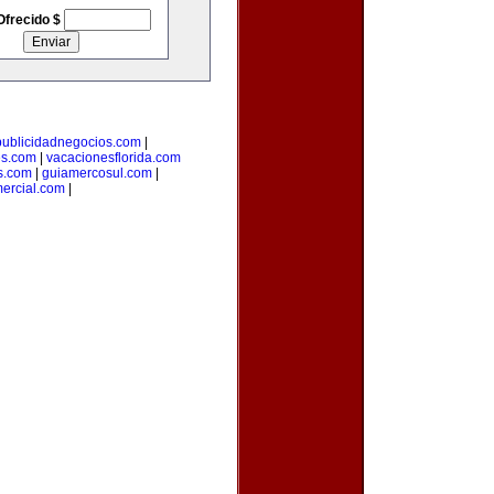
Ofrecido $
publicidadnegocios.com
|
es.com
|
vacacionesflorida.com
s.com
|
guiamercosul.com
|
ercial.com
|