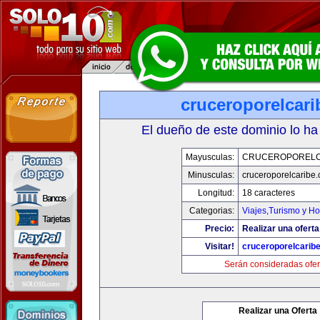
cruceroporelcar
El dueño de este dominio lo ha
Mayusculas:
CRUCEROPORELC
Minusculas:
cruceroporelcaribe
Longitud:
18 caracteres
Categorias:
Viajes,Turismo y H
Precio:
Realizar una oferta
Visitar!
cruceroporelcarib
Serán consideradas ofer
Realizar una Oferta