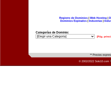
Registro de Dominios
|
Web Hosting
|
D
Dominios Expirados
|
Industrias
|
Indu
Categorías de Dominio:
[Pág. princi
** Precios expre
© 2002/2022 Solo10.com