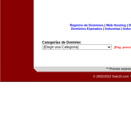
Registro de Dominios
|
Web Hosting
|
D
Dominios Expirados
|
Industrias
|
Indu
Categorías de Dominio:
[Pág. princi
** Precios expre
© 2002/2022 Solo10.com