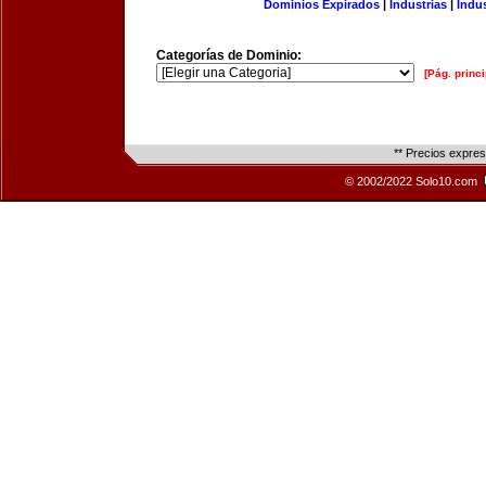
Dominios Expirados
|
Industrias
|
Indu
Categorías de Dominio:
[Pág. princi
** Precios expre
© 2002/2022 Solo10.com