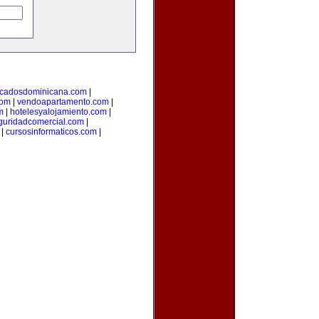
ficadosdominicana.com
|
com
|
vendoapartamento.com
|
m
|
hotelesyalojamiento.com
|
guridadcomercial.com
|
|
cursosinformaticos.com
|