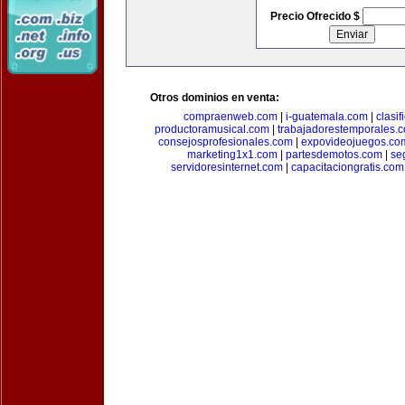
Precio Ofrecido $
Otros dominios en venta:
compraenweb.com
|
i-guatemala.com
|
clasi
productoramusical.com
|
trabajadorestemporales.
consejosprofesionales.com
|
expovideojuegos.co
marketing1x1.com
|
partesdemotos.com
|
se
servidoresinternet.com
|
capacitaciongratis.com