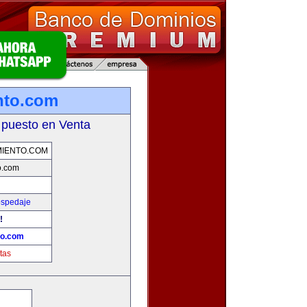
nto.com
 puesto en Venta
IENTO.COM
o.com
ospedaje
!
to.com
tas