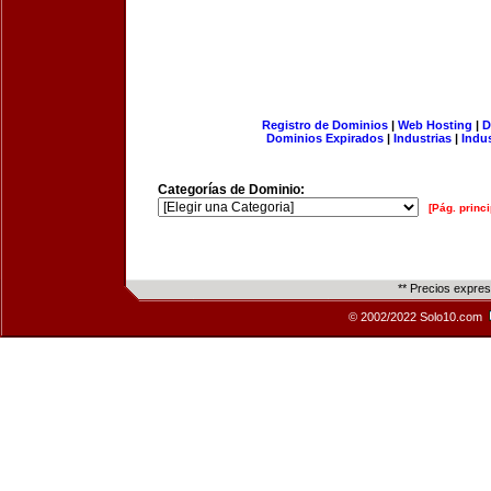
Registro de Dominios
|
Web Hosting
|
D
Dominios Expirados
|
Industrias
|
Indu
Categorías de Dominio:
[Pág. princi
** Precios expre
© 2002/2022 Solo10.com