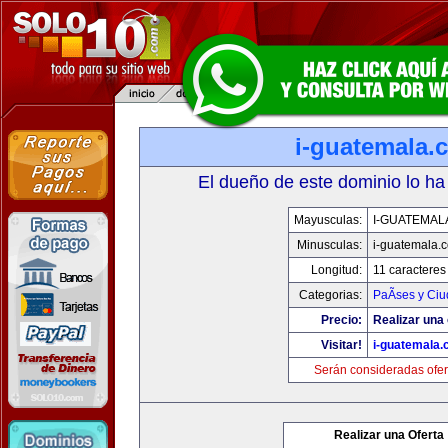
i-guatemala.
El dueño de este dominio lo ha
Mayusculas:
I-GUATEMAL
Minusculas:
i-guatemala.
Longitud:
11 caracteres
Categorias:
PaÃ­ses y Ci
Precio:
Realizar una 
Visitar!
i-guatemala
Serán consideradas ofer
Realizar una Oferta