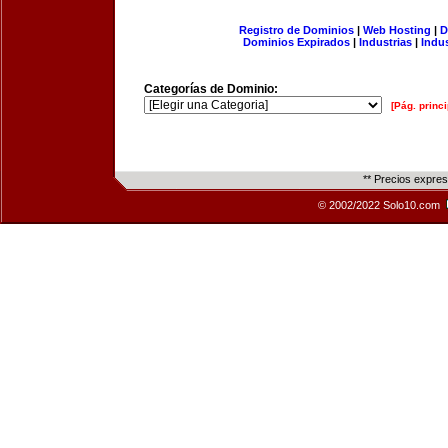
Registro de Dominios
|
Web Hosting
|
D
Dominios Expirados
|
Industrias
|
Indu
Categorías de Dominio:
[Pág. princi
** Precios expre
© 2002/2022 Solo10.com