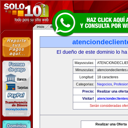
atenciondeclien
El dueño de este dominio lo ha
Mayusculas:
ATENCIONDECLIE
Minusculas:
atenciondeclientes
Longitud:
18 caracteres
Categorias:
Negocios
,
Profesio
Precio:
Realizar una oferta
Visitar!
atenciondecliente
Serán consideradas ofer
Realizar una Oferta