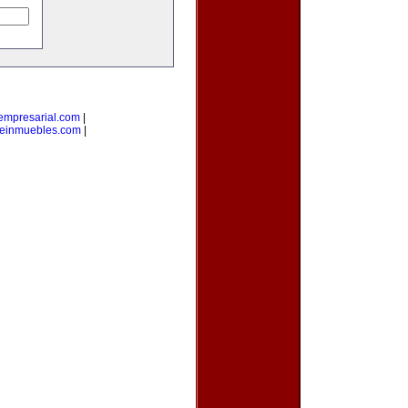
empresarial.com
|
einmuebles.com
|