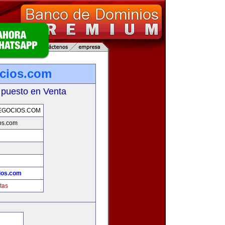
cios.com
 puesto en Venta
EGOCIOS.COM
os.com
ios.com
tas