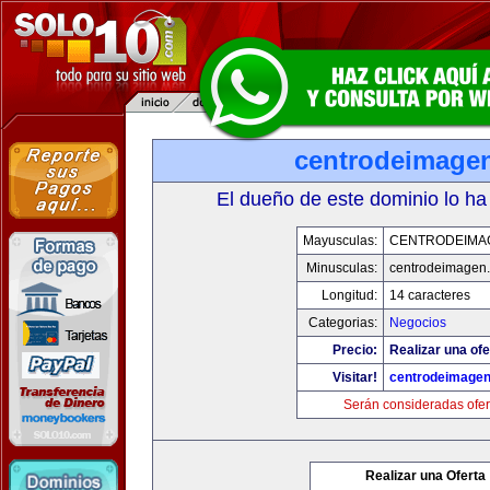
centrodeimage
El dueño de este dominio lo ha
Mayusculas:
CENTRODEIMA
Minusculas:
centrodeimagen
Longitud:
14 caracteres
Categorias:
Negocios
Precio:
Realizar una ofe
Visitar!
centrodeimage
Serán consideradas ofer
Realizar una Oferta