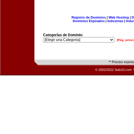
Registro de Dominios
|
Web Hosting
|
D
Dominios Expirados
|
Industrias
|
Indu
Categorías de Dominio:
[Pág. princi
** Precios expre
© 2002/2022 Solo10.com