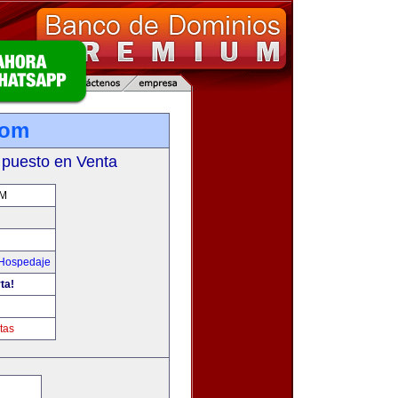
com
 puesto en Venta
OM
 Hospedaje
ta!
tas