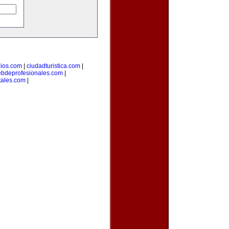
ios.com
|
ciudadturistica.com
|
bdeprofesionales.com
|
tales.com
|