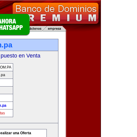
m.pa
 puesto en Venta
OM.PA
.pa
m.pa
tas
ealizar una Oferta