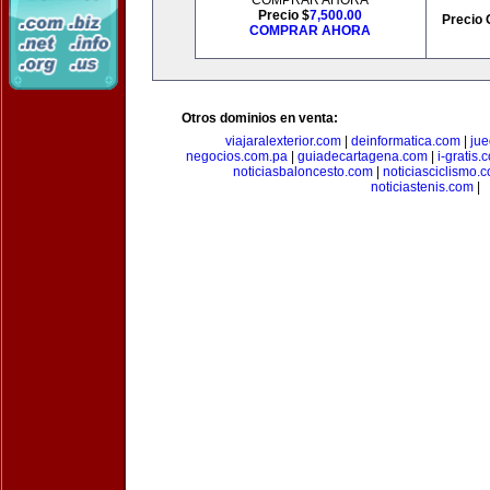
COMPRAR AHORA
Precio $
7,500.00
Precio 
COMPRAR AHORA
Otros dominios en venta:
viajaralexterior.com
|
deinformatica.com
|
ju
negocios.com.pa
|
guiadecartagena.com
|
i-gratis.
noticiasbaloncesto.com
|
noticiasciclismo.
noticiastenis.com
|