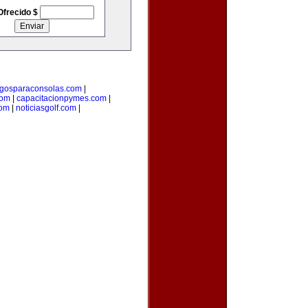
Ofrecido $
egosparaconsolas.com
|
com
|
capacitacionpymes.com
|
com
|
noticiasgolf.com
|