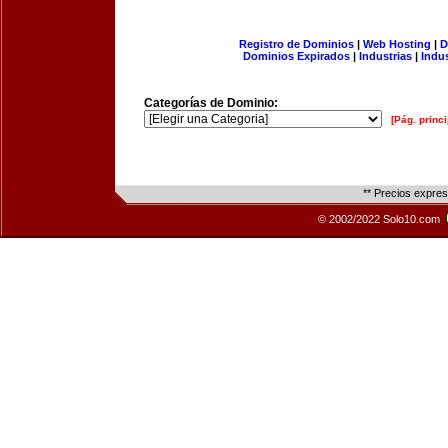
Registro de Dominios
|
Web Hosting
|
D
Dominios Expirados
|
Industrias
|
Indu
Categorías de Dominio:
[Pág. princi
** Precios expre
© 2002/2022 Solo10.com