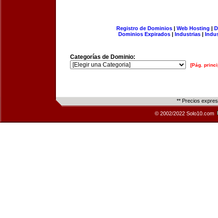
Registro de Dominios
|
Web Hosting
|
D
Dominios Expirados
|
Industrias
|
Indu
Categorías de Dominio:
[Pág. princi
** Precios expre
© 2002/2022 Solo10.com