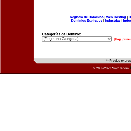
Registro de Dominios
|
Web Hosting
|
D
Dominios Expirados
|
Industrias
|
Indu
Categorías de Dominio:
[Pág. princi
** Precios expre
© 2002/2022 Solo10.com