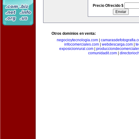
Precio Ofrecido $
Otros dominios en venta:
negocioytecnologia.com
|
camarasdefotografia.
infocomerciales.com
|
webdescarga.com
|
t
exposicionrural.com
|
producciondecomerciale
comunidadit.com
|
directorioc