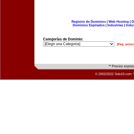
Registro de Dominios
|
Web Hosting
|
D
Dominios Expirados
|
Industrias
|
Indu
Categorías de Dominio:
[Pág. princi
** Precios expre
© 2002/2022 Solo10.com