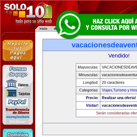
vacacionesdeaven
Vendido!
Mayusculas:
VACACIONESDEAV
Minusculas:
vacacionesdeaventu
Longitud:
20 caracteres
Categorias:
Viajes,Turismo y Ho
Precio:
Realizar una oferta!
Visitar!
vacacionesdeavent
Serán consideradas ofer