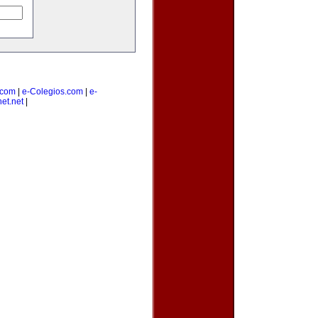
.com
|
e-Colegios.com
|
e-
et.net
|