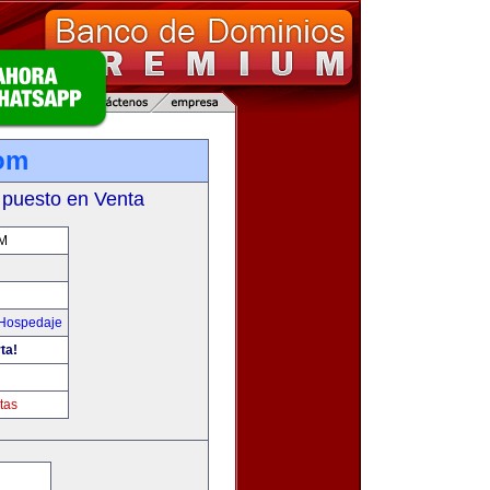
com
 puesto en Venta
M
 Hospedaje
ta!
tas