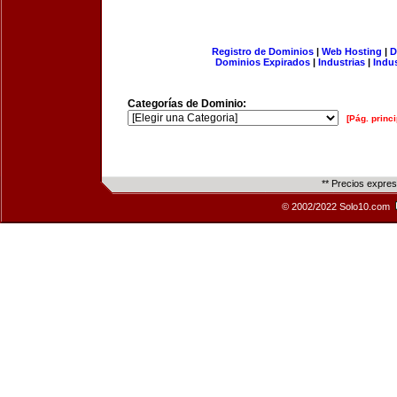
Registro de Dominios
|
Web Hosting
|
D
Dominios Expirados
|
Industrias
|
Indu
Categorías de Dominio:
[Pág. princi
** Precios expre
© 2002/2022 Solo10.com