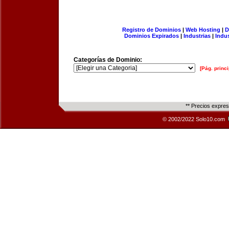
Registro de Dominios
|
Web Hosting
|
D
Dominios Expirados
|
Industrias
|
Indu
Categorías de Dominio:
[Pág. princi
** Precios expre
© 2002/2022 Solo10.com