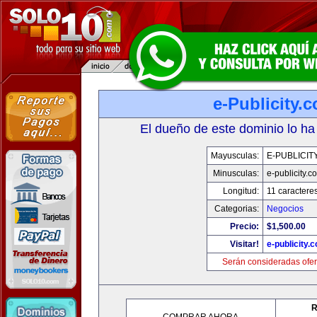
e-Publicity.
El dueño de este dominio lo ha
Mayusculas:
E-PUBLICIT
Minusculas:
e-publicity.c
Longitud:
11 caractere
Categorias:
Negocios
Precio:
$1,500.00
Visitar!
e-publicity.
Serán consideradas ofer
R