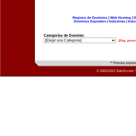
Registro de Dominios
|
Web Hosting
|
D
Dominios Expirados
|
Industrias
|
Indu
Categorías de Dominio:
[Pág. princi
** Precios expre
© 2002/2022 Solo10.com