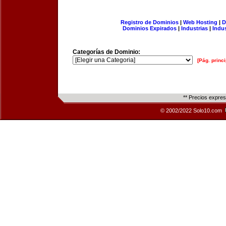
Registro de Dominios
|
Web Hosting
|
D
Dominios Expirados
|
Industrias
|
Indu
Categorías de Dominio:
[Pág. princi
** Precios expre
© 2002/2022 Solo10.com