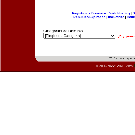
Registro de Dominios
|
Web Hosting
|
D
Dominios Expirados
|
Industrias
|
Indu
Categorías de Dominio:
[Pág. princi
** Precios expre
© 2002/2022 Solo10.com