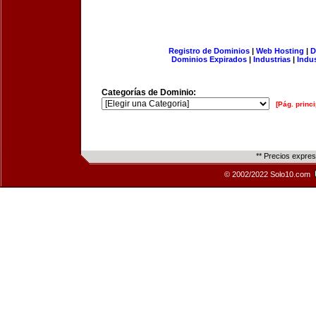
Registro de Dominios
|
Web Hosting
|
D
Dominios Expirados
|
Industrias
|
Indu
Categorías de Dominio:
[Pág. princi
** Precios expre
© 2002/2022 Solo10.com