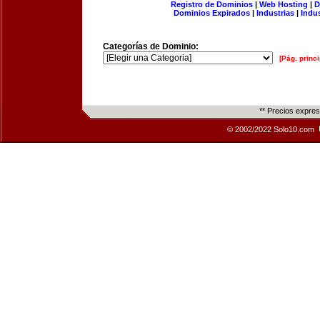
Registro de Dominios
|
Web Hosting
|
D
Dominios Expirados
|
Industrias
|
Indu
Categorías de Dominio:
[Pág. princi
** Precios expre
© 2002/2022 Solo10.com