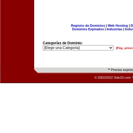
Registro de Dominios
|
Web Hosting
|
D
Dominios Expirados
|
Industrias
|
Indu
Categorías de Dominio:
[Pág. princi
** Precios expre
© 2002/2022 Solo10.com