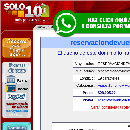
reservaciondevue
El dueño de este dominio lo ha
Mayusculas:
RESERVACIONDE
Minusculas:
reservaciondevuelo
Longitud:
19 caracteres
Categorias:
Viajes,Turismo y H
Precio:
$28,995.00
Visitar!
reservaciondevuel
Serán consideradas ofer
R