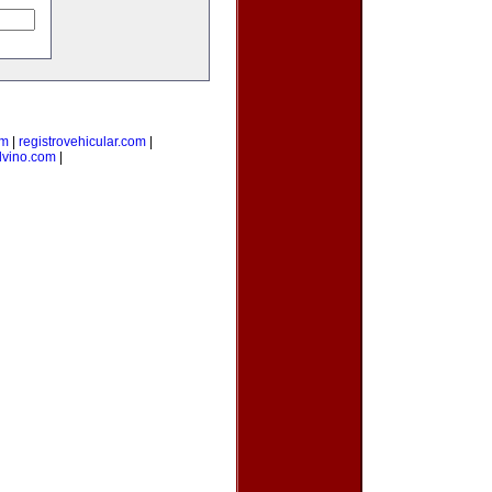
om
|
registrovehicular.com
|
lvino.com
|