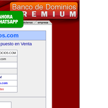
os.com
 puesto en Venta
OCIOS.COM
.com
a!
s.com
tas