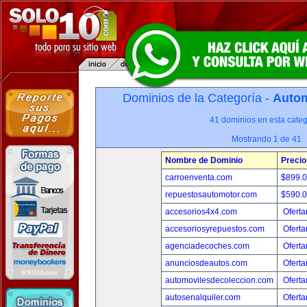
Dominios de la Categoría -
Autom
41 dominios en esta categ
Mostrando 1 de 41
Nombre de Dominio
Precio
carroenventa.com
$899.
repuestosautomotor.com
$590.
accesorios4x4.com
Oferta
accesoriosyrepuestos.com
Oferta
agenciadecoches.com
Oferta
anunciosdeautos.com
Oferta
automovilesdecoleccion.com
Oferta
autosenalquiler.com
Oferta