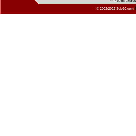
** Precios expre
© 2002/2022 Solo10.com