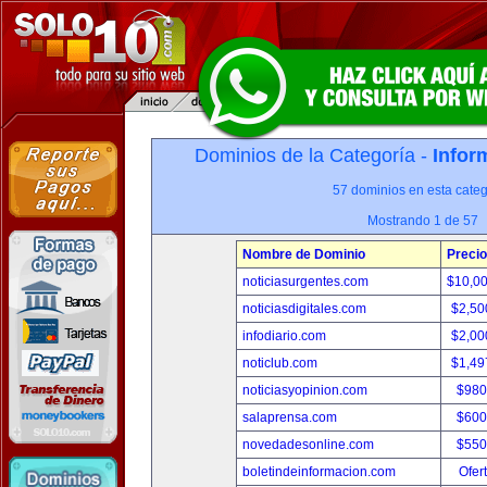
Dominios de la Categoría -
Infor
57 dominios en esta categ
Mostrando 1 de 57
Nombre de Dominio
Precio
noticiasurgentes.com
$10,0
noticiasdigitales.com
$2,50
infodiario.com
$2,00
noticlub.com
$1,49
noticiasyopinion.com
$980
salaprensa.com
$600
novedadesonline.com
$550
boletindeinformacion.com
Ofer