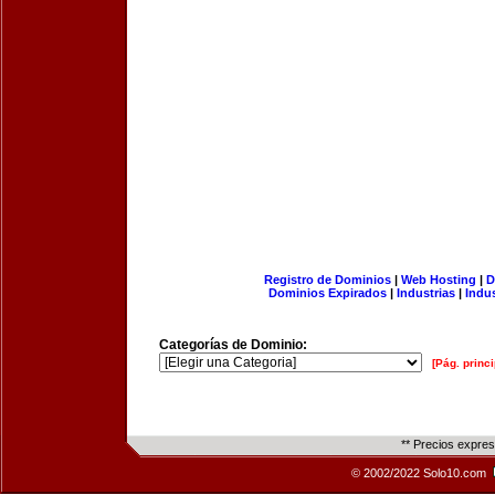
Registro de Dominios
|
Web Hosting
|
D
Dominios Expirados
|
Industrias
|
Indu
Categorías de Dominio:
[Pág. princi
** Precios expre
© 2002/2022 Solo10.com