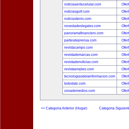
noticiasentucelular.com
Ofer
noticiasgolf.com
Ofer
noticiastenis.com
Ofer
novedadeslegales.com
Ofer
panoramafinanciero.com
Ofer
partesdeprensa.com
Ofer
revistacampo.com
Ofer
revistademarcas.com
Ofer
revistadenoticias.com
Ofer
revistaempleo.com
Ofer
tecnologiasdelainformacion.com
Ofer
tododato.com
Ofer
zonademedios.com
Ofer
<< Categoria Anterior (Hogar)
Categoria Siguient