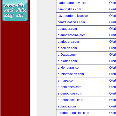
cadenadeportiva.com
Ofer
campoaldia.com
Ofer
cazadordenoticias.com
Ofer
centralnoticias.com
Ofer
dataguia.com
Ofer
diariodecocina.com
Ofer
diarioperu.com
Ofer
e-boletin.com
Ofer
e-Datos.com
Ofer
e-diarios.com
Ofer
e-Honduras.com
Ofer
e-Informacion.com
Ofer
e-mapa.com
Ofer
e-opiniones.com
Ofer
e-periodicos.com
Ofer
e-periodismo.com
Ofer
ediarios.com
Ofer
forodeperiodistas.com
Ofer