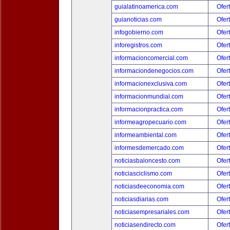
guialatinoamerica.com
Ofer
guianoticias.com
Ofer
infogobierno.com
Ofer
inforegistros.com
Ofer
informacioncomercial.com
Ofer
informaciondenegocios.com
Ofer
informacionexclusiva.com
Ofer
informacionmundial.com
Ofer
informacionpractica.com
Ofer
informeagropecuario.com
Ofer
informeambiental.com
Ofer
informesdemercado.com
Ofer
noticiasbaloncesto.com
Ofer
noticiasciclismo.com
Ofer
noticiasdeeconomia.com
Ofer
noticiasdiarias.com
Ofer
noticiasempresariales.com
Ofer
noticiasendirecto.com
Ofer